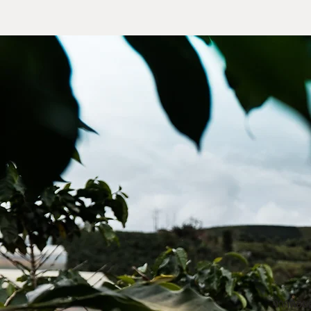
จากดอยส