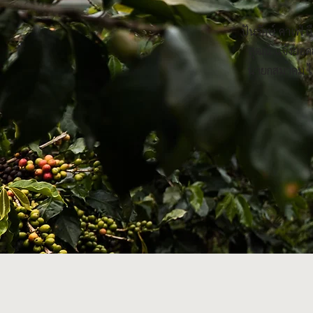
ปันรักษ์ คาเฟ
สุฒน์ แจ้งยอ
นายกสมาคม ได้