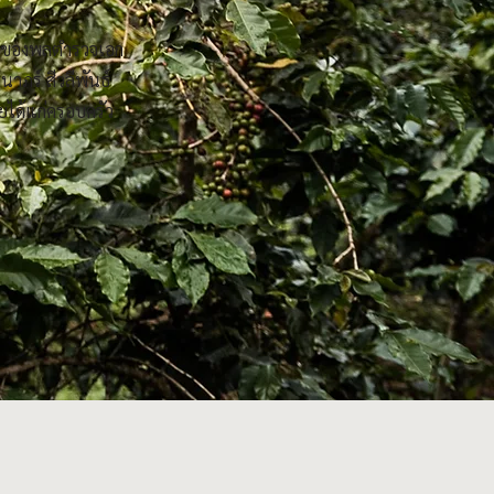
ชนของพลตำรวจเอก
าภร์ สีวลีพันธ์
ยได้แก่ครอบครัว