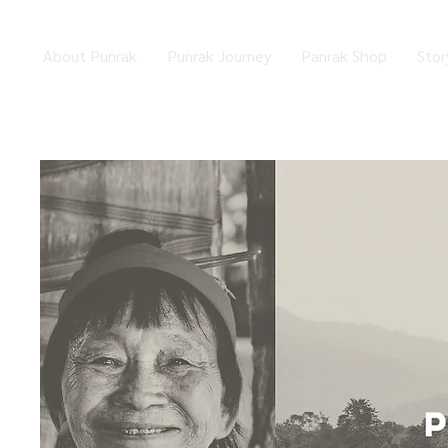
About Punrak
Punrak Journey
Panrak Shop
Stor